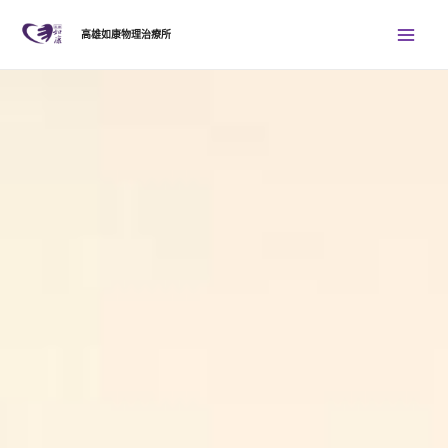
跳
Mai
高雄如康物理治療所
至
Men
主
要
內
容