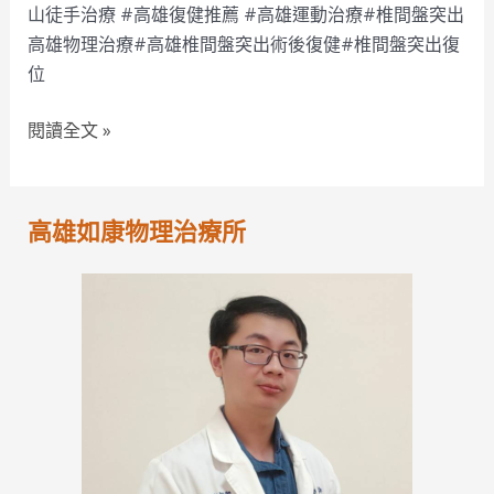
出”
山徒手治療 #高雄復健推薦 #高雄運動治療#椎間盤突出
痛
高雄物理治療#高雄椎間盤突出術後復健#椎間盤突出復
很
位
久
的
閱讀全文 »
情
形
怎
高雄如康物理治療所
麼
辦？