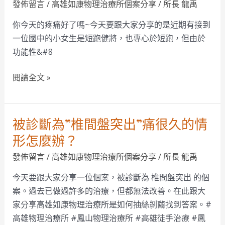
發佈留言
/
高雄如康物理治療所個案分享
/
所長 龍禹
麼
足”
辦？
你今天的疼痛好了嗎~今天要跟大家分享的是近期有接到
就
高
一位國中的小女生是短跑健將，也專心於短跑，但由於
不
雄
功能性&#8
能
物
好
理
閱讀全文 »
好
治
跑
療
步
幫
被診斷為”椎間盤突出”痛很久的情
了
被
忙
嗎？
診
形怎麼辦？
您
斷
發佈留言
/
高雄如康物理治療所個案分享
/
所長 龍禹
為”
椎
今天要跟大家分享一位個案，被診斷為 椎間盤突出 的個
間
案。過去已做過許多的治療，但都無法改善。在此跟大
盤
家分享高雄如康物理治療所是如何抽絲剝繭找到答案。#
突
高雄物理治療所 #鳳山物理治療所 #高雄徒手治療 #鳳