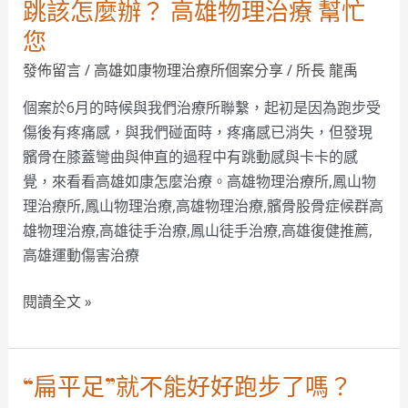
雄
跳該怎麼辦？ 高雄物理治療 幫忙
如
您
康
發佈留言
/
高雄如康物理治療所個案分享
/
所長 龍禹
物
理
個案於6月的時候與我們治療所聯繫，起初是因為跑步受
治
傷後有疼痛感，與我們碰面時，疼痛感已消失，但發現
療
髕骨在膝蓋彎曲與伸直的過程中有跳動感與卡卡的感
所
覺，來看看高雄如康怎麼治療。高雄物理治療所,鳳山物
–
理治療所,鳳山物理治療,高雄物理治療,髕骨股骨症候群高
髕
雄物理治療,高雄徒手治療,鳳山徒手治療,高雄復健推薦,
骨
高雄運動傷害治療
一
直
閱讀全文 »
彈
跳
該
“扁平足”就不能好好跑步了嗎？
“扁
怎
平