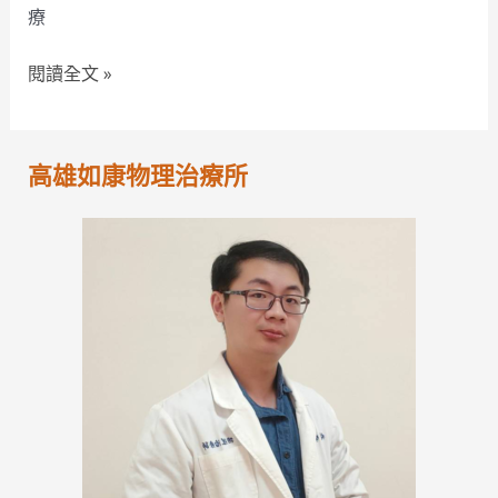
理
療
治
療
閱讀全文 »
師
來
幫
高雄如康物理治療所
忙