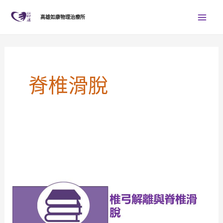
跳
Mai
高雄如康物理治療所
至
Men
主
要
內
容
脊椎滑脫
高
雄
如
康
物
理