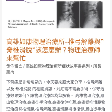
治
療
所-
椎
弓
解
高雄如康物理治療所-椎弓解離與”
離
與”
脊椎滑脫”該怎麼辦？物理治療師
脊
來幫忙
椎
發佈留言
/
高雄如康物理治療所症狀故事書系列
/
所長
滑
龍禹
脫”
該
下背痛是非常常見的，今天要來跟大家分享，椎弓解離
怎
以及 脊椎滑脫 的相關資訊，到底需不需要手術，保守治
麼
療效果如何？讓物理治療師為您解答。 高雄物理治療,鳳
辦？
山物理治療,高雄徒手治療,高雄復健推薦,高雄脊椎滑脫物
物
理治療脊椎滑脫,椎弓解離,高雄滑脫術後復健,鳳山徒手治