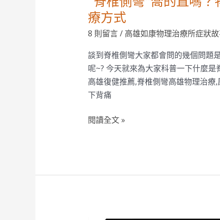
“脊椎側彎”喬的直嗎
效
療方式
的
8 則留言
/
高雄如康物理治療所症狀故
治
療
談到脊椎側彎大家都會問的幾個問題
方
呢~? 今天就來為大家科普一下什麼是
式
高雄復健推薦,脊椎側彎高雄物理治療,
下背痛
閱讀全文 »