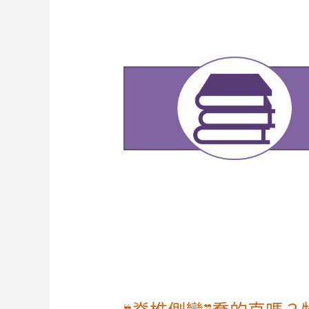
側
彎”
喬
的
直
嗎？
物
理
治
療
師
跟
您
分
享
較
有