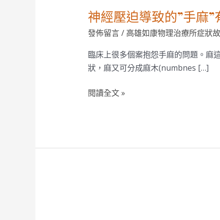
跟
神經壓迫導致的”手麻
您
發佈留言
/
高雄如康物理治療所症狀
分
享
臨床上很多個案抱怨手麻的問題。麻
狀，麻又可分成麻木(numbnes […]
閱讀全文 »
“脊
椎