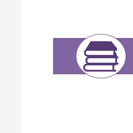
經
壓
迫
導
致
的”
手
麻”
有
哪
些？
讓
物
理
治
療
師