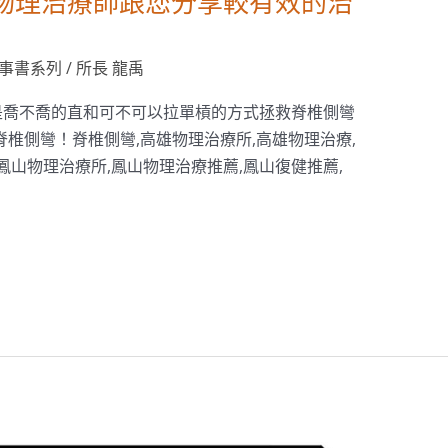
？物理治療師跟您分享較有效的治
事書系列
/
所長 龍禹
是喬不喬的直和可不可以拉單槓的方式拯救脊椎側彎
脊椎側彎！脊椎側彎,高雄物理治療所,高雄物理治療,
鳳山物理治療所,鳳山物理治療推薦,鳳山復健推薦,