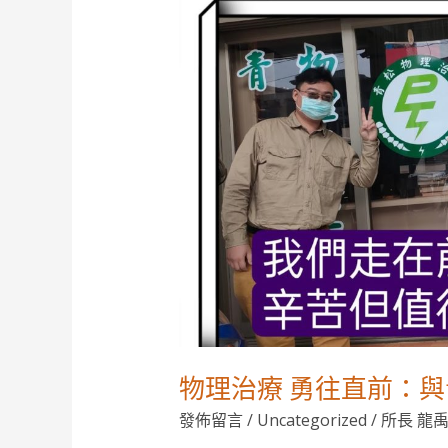
物
理
治
療
勇
往
直
前：
與
青
松
物
理
治
物理治療 勇往直前：與
療
所
發佈留言
/
Uncategorized
/
所長 龍
的