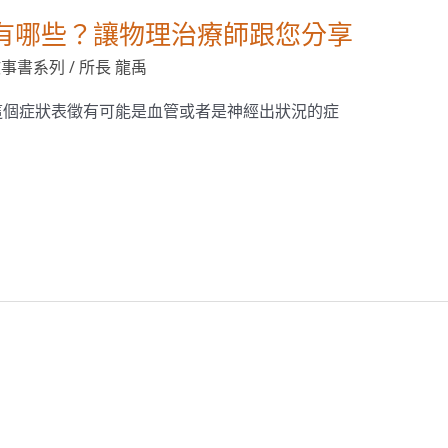
”有哪些？讓物理治療師跟您分享
故事書系列
/
所長 龍禹
這個症狀表徵有可能是血管或者是神經出狀況的症