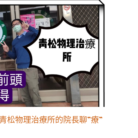
青松物理治療所的院長聊”療”
禹