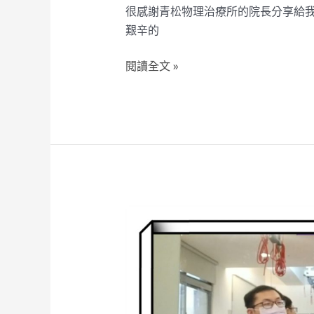
很感謝青松物理治療所的院長分享給我
院
艱辛的
長
聊”
閱讀全文 »
療”
物
理
治
療
跟
你