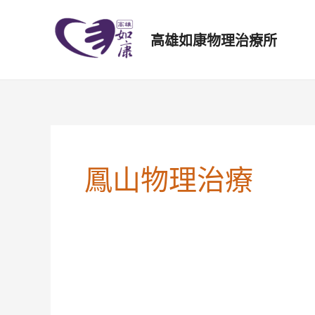
跳
文
至
章
高雄如康物理治療所
主
分
要
頁
內
容
鳳山物理治療
神